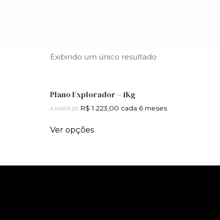
Início
/ Planos 1kg
Planos 1kg
Exibindo um único resultado
Plano Explorador – 1Kg
R$
1.223,00
cada 6 meses
A PARTIR DE:
Ver opções