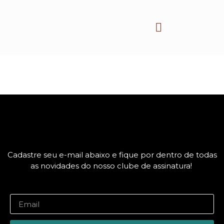
Header Logo Center
Como funciona?
Dúvidas Frequentes
Cadastre seu e-mail abaixo e fique por dentro de todas
as novidades do nosso clube de assinatura!